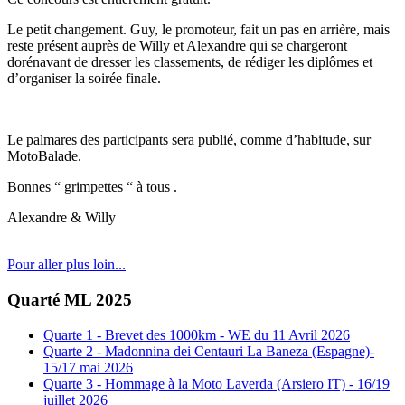
Le petit changement. Guy, le promoteur,
fait un
pas en arrière,
mais
reste présent auprès de Willy et Alexandre qui se chargeront
dorénavant de dresser les classements
,
de rédiger les diplômes et
d’organiser la soirée finale.
Le palmares des participants sera publié, comme d’habitude, sur
MotoBalade.
Bonnes “ grimpettes “ à tous .
Alexandre & Willy
Pour aller plus loin...
Quarté ML 2025
Quarte 1 - Brevet des 1000km - WE du 11 Avril 2026
Quarte 2 - Madonnina dei Centauri La Baneza (Espagne)-
15/17 mai 2026
Quarte 3 - Hommage à la Moto Laverda (Arsiero IT) - 16/19
juillet 2026